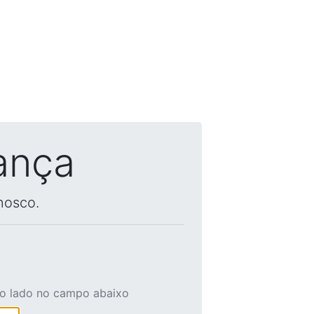
ança
nosco.
ao lado no campo abaixo