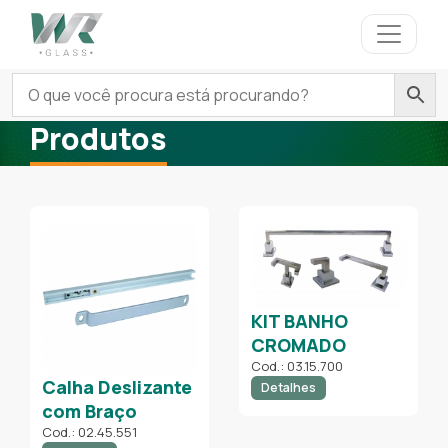
Produtos
KIT BANHO
CROMADO
Cod.: 03.15.700
Calha Deslizante
Detalhes
com Braço
Cod.: 02.45.551