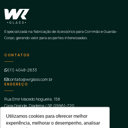
Especializada na fabricação de Acessórios para Corrimão e Guarda-
Corpo, gerando valor para as partes interessadas.
CONTATOS
(11) 4048-2633
contato@wrglass.com.br
ENDEREÇO
Rua Emir Macedo Nogueira, 158
Casa Grande, Diadema
/
SP
, 09961-720
SOCIAL
Utilizamos cookies para oferecer melhor
experiência, melhorar o desempenho, analisar