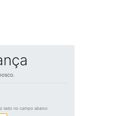
ança
nosco.
ao lado no campo abaixo