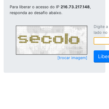
Para liberar o acesso
do IP
216.73.217.148
,
responda ao desafio abaixo.
Digite 
lado no
[trocar imagem]