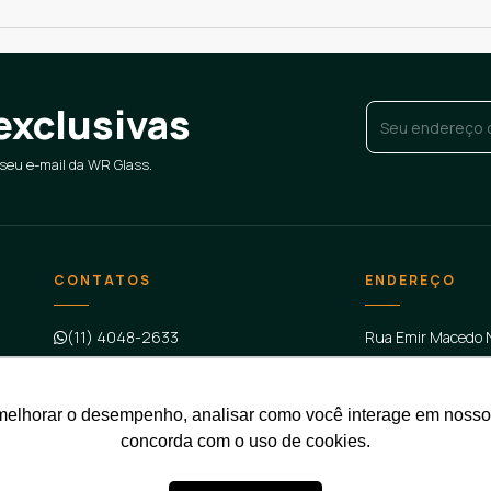
exclusivas
E-mail
*
eu e-mail da WR Glass.
CONTATOS
ENDEREÇO
(11) 4048-2633
Rua Emir Macedo N
Casa Grande, Dia
contato@wrglass.com.br
melhorar o desempenho, analisar como você interage em nosso sit
concorda com o uso de cookies.