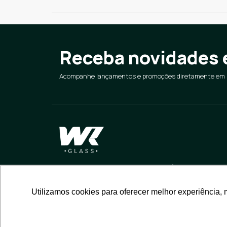
Receba novidades 
Acompanhe lançamentos e promoções diretamente em s
Especializada na fabricação de Acessórios para
Corrimão e Guarda-Corpo, gerando valor para as
partes interessadas.
Utilizamos cookies para oferecer melhor experiência, 