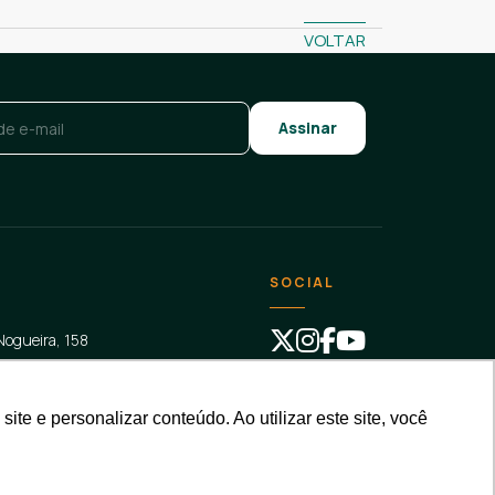
VOLTAR
SOCIAL
ogueira, 158
dema
/
SP
, 09961-720
e e personalizar conteúdo. Ao utilizar este site, você