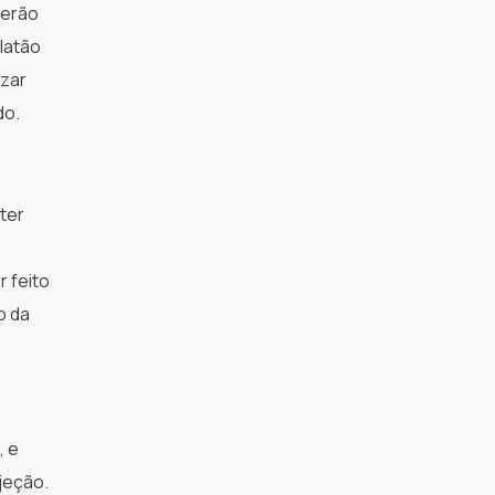
serão
latão
izar
do.
ter
 feito
o da
, e
jeção.