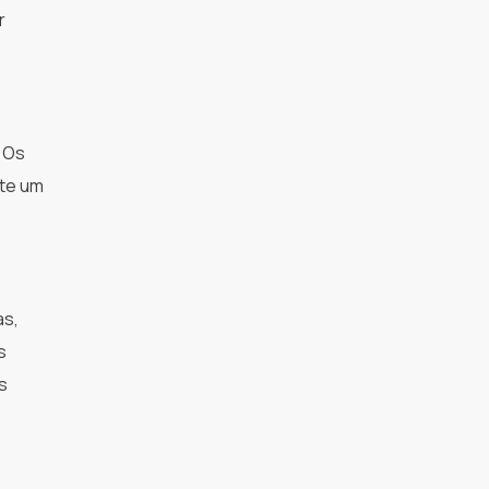
r
. Os
nte um
as,
s
s