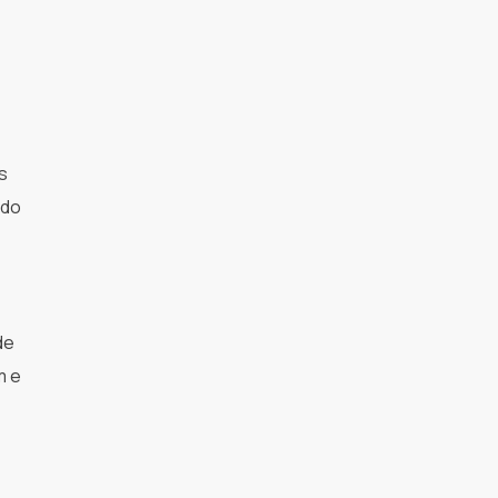
s
 do
de
m e