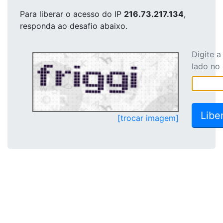
Para liberar o acesso
do IP
216.73.217.134
,
responda ao desafio abaixo.
Digite 
lado no
[trocar imagem]