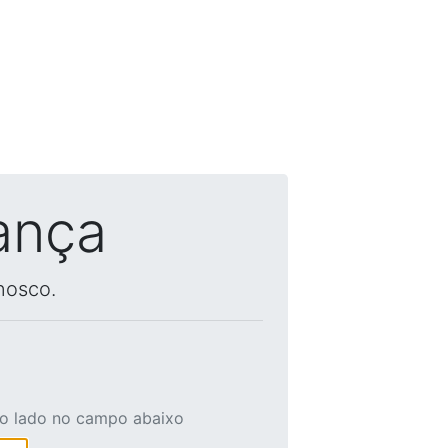
ança
nosco.
ao lado no campo abaixo