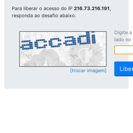
Para liberar o acesso
do IP
216.73.216.191
,
responda ao desafio abaixo.
Digite 
lado no
[trocar imagem]