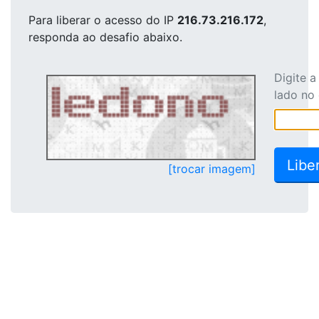
Para liberar o acesso
do IP
216.73.216.172
,
responda ao desafio abaixo.
Digite 
lado no
[trocar imagem]