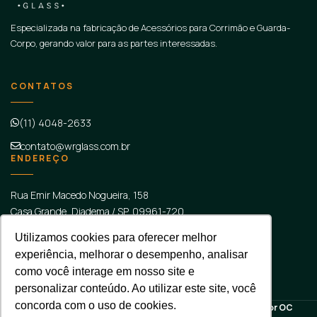
Especializada na fabricação de Acessórios para Corrimão e Guarda-
Corpo, gerando valor para as partes interessadas.
CONTATOS
(11) 4048-2633
contato@wrglass.com.br
ENDEREÇO
Rua Emir Macedo Nogueira, 158
Casa Grande, Diadema
/
SP
, 09961-720
SOCIAL
Utilizamos cookies para oferecer melhor
experiência, melhorar o desempenho, analisar
como você interage em nosso site e
personalizar conteúdo. Ao utilizar este site, você
concorda com o uso de cookies.
WR Glass - Todos direitos reservados 2026 - Desenvolvido por
OC