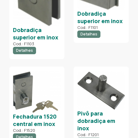
Dobradiça
superior em inox
Cod.: F1101
Dobradiça
Detalhes
superior em inox
Cod.: F1103
Detalhes
Pivô para
Fechadura 1520
dobradiça em
central em inox
inox
Cod.: F1520
Cod.: F1201
Detalhes